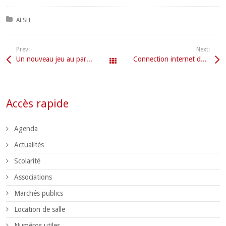
Posted in:
ALSH
Prev:
Next:
Un nouveau jeu au parc des chênes
Connection internet de la commune – Point d’étape 3
Tous les articles
Accès rapide
Agenda
Actualités
Scolarité
Associations
Marchés publics
Location de salle
Numéros utiles