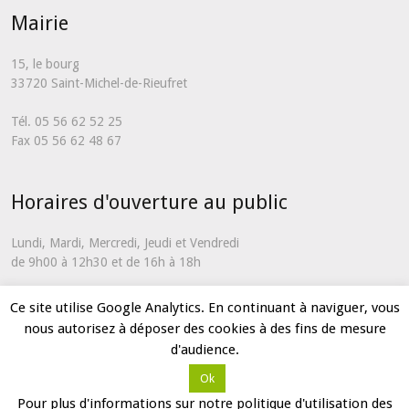
Mairie
15, le bourg
33720 Saint-Michel-de-Rieufret
Tél. 05 56 62 52 25
Fax 05 56 62 48 67
Horaires d'ouverture au public
Lundi, Mardi, Mercredi, Jeudi et Vendredi
de 9h00 à 12h30 et de 16h à 18h
En dehors de ces horaires et uniquement en cas d'urgence, vous
Ce site utilise Google Analytics. En continuant à naviguer, vous
pouvez nous contacter via notre
formulaire de contact
nous autorisez à déposer des cookies à des fins de mesure
d'audience.
Ok
Partenaires
Mentions légales
Plan du site
Contact
Pour plus d'informations sur notre politique d'utilisation des