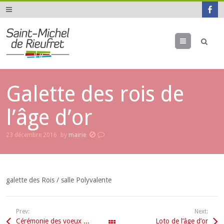
Menu
Galette des rois de
l’âge d’or
23 décembre 2016
by
mairie
galette des Rois / salle Polyvalente
Prev:
Next:
Cérémonie des voeux du Maire
Loto de l’âge d’or
All Events