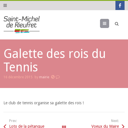
Menu
Galette des rois du
Tennis
16 décembre 2015
by
mairie
Le club de tennis organise sa galette des rois !
Prev:
Next:
Loto de la pétanque
Voeux du Maire
All Events