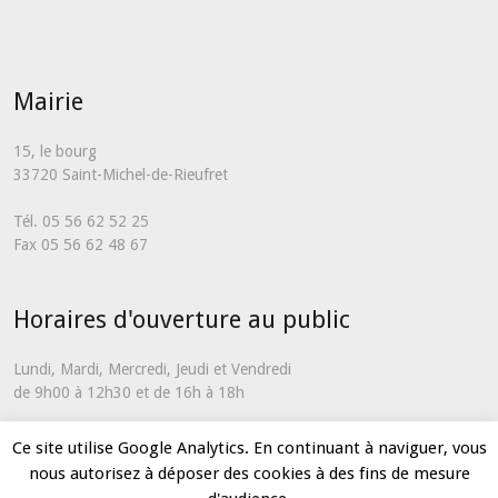
Mairie
15, le bourg
33720 Saint-Michel-de-Rieufret
Tél. 05 56 62 52 25
Fax 05 56 62 48 67
Horaires d'ouverture au public
Lundi, Mardi, Mercredi, Jeudi et Vendredi
de 9h00 à 12h30 et de 16h à 18h
En dehors de ces horaires et uniquement en cas d'urgence, vous
Ce site utilise Google Analytics. En continuant à naviguer, vous
pouvez nous contacter via notre
formulaire de contact
nous autorisez à déposer des cookies à des fins de mesure