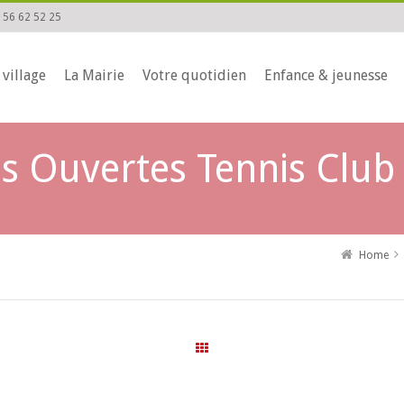
 56 62 52 25
 village
La Mairie
Votre quotidien
Enfance & jeunesse
s Ouvertes Tennis Club
Home
All Events