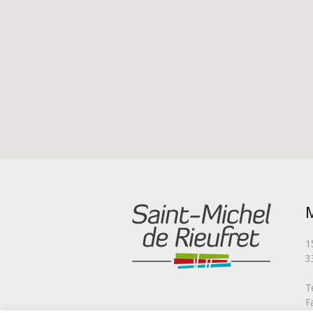
M
1
3
T
F