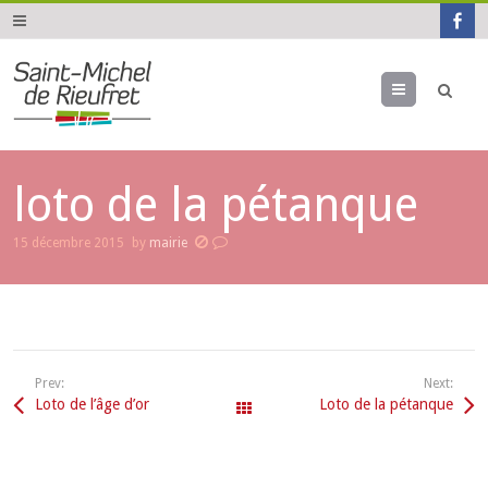
Menu
loto de la pétanque
15 décembre 2015
by
mairie
Prev:
Next:
Loto de l’âge d’or
Loto de la pétanque
All Events