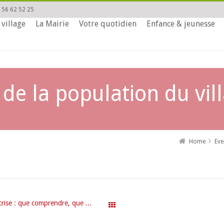
 56 62 52 25
 village
La Mairie
Votre quotidien
Enfance & jeunesse
e la population du vil
Home
Eve
Conférence « crises d’ados ou ados en crise : que comprendre, que faire ? »
All Events