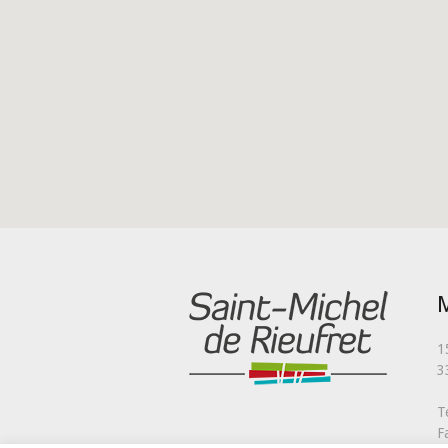
M
1
3
T
F