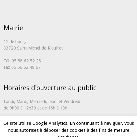
Mairie
15, le bourg
33720 Saint-Michel-de-Rieufret
Tél. 05 56 62 52 25
Fax 05 56 62 48 67
Horaires d'ouverture au public
Lundi, Mardi, Mercredi, Jeudi et Vendredi
de 9h00 à 12h30 et de 16h à 18h
En dehors de ces horaires et uniquement en cas d'urgence, vous
Ce site utilise Google Analytics. En continuant à naviguer, vous
pouvez nous contacter via notre
formulaire de contact
nous autorisez à déposer des cookies à des fins de mesure