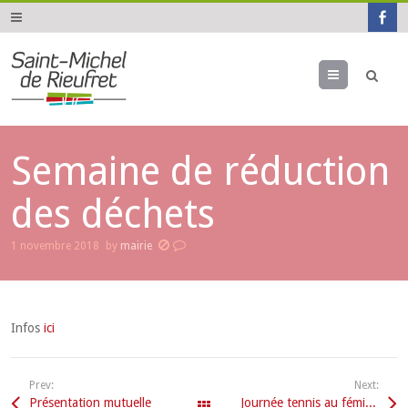
Menu
Semaine de réduction
des déchets
1 novembre 2018
by
mairie
Infos
ici
Prev:
Next:
Présentation mutuelle
Journée tennis au féminin
All Events