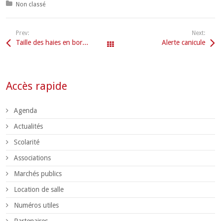
Posted in:
Non classé
Prev:
Next:
Taille des haies en bordure des voies
Alerte canicule
Tous les articles
Accès rapide
Agenda
Actualités
Scolarité
Associations
Marchés publics
Location de salle
Numéros utiles