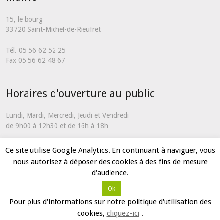
15, le bourg
33720 Saint-Michel-de-Rieufret
Tél. 05 56 62 52 25
Fax 05 56 62 48 67
Horaires d'ouverture au public
Lundi, Mardi, Mercredi, Jeudi et Vendredi
de 9h00 à 12h30 et de 16h à 18h
En dehors de ces horaires et uniquement en cas d'urgence, vous
Ce site utilise Google Analytics. En continuant à naviguer, vous
pouvez nous contacter via notre
formulaire de contact
nous autorisez à déposer des cookies à des fins de mesure
d'audience.
Ok
Partenaires
Mentions légales
Plan du site
Contact
Pour plus d'informations sur notre politique d'utilisation des
2017 © Mairie de Saint-Michel-de-Rieufret
cookies,
cliquez-ici
.