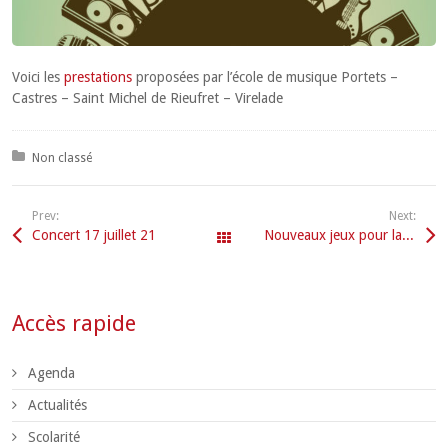
Voici les
prestations
proposées par l’école de musique Portets –
Castres – Saint Michel de Rieufret – Virelade
Posted in:
Non classé
Prev:
Next:
Concert 17 juillet 21
Nouveaux jeux pour la rentrée
Tous les articles
Accès rapide
Agenda
Actualités
Scolarité