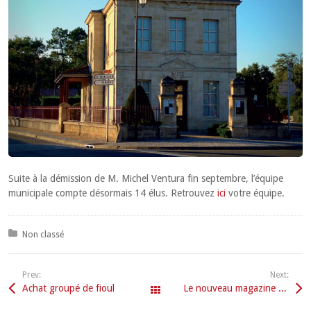
Suite à la démission de M. Michel Ventura fin septembre, l’équipe
municipale compte désormais 14 élus. Retrouvez
ici
votre équipe.
Posted in:
Non classé
Prev:
Next:
Achat groupé de fioul
Le nouveau magazine est en ligne
Tous les articles