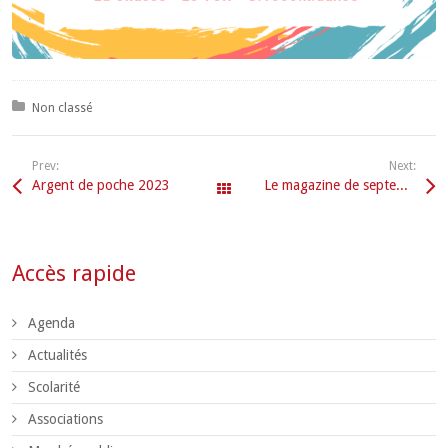
Posted in:
Non classé
Prev:
Next:
Argent de poche 2023
Le magazine de septembre
Tous les articles
Accès rapide
Agenda
Actualités
Scolarité
Associations