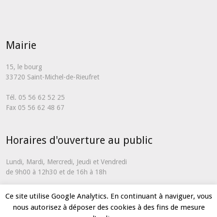
Mairie
15, le bourg
33720 Saint-Michel-de-Rieufret
Tél. 05 56 62 52 25
Fax 05 56 62 48 67
Horaires d'ouverture au public
Lundi, Mardi, Mercredi, Jeudi et Vendredi
de 9h00 à 12h30 et de 16h à 18h
En dehors de ces horaires et uniquement en cas d'urgence, vous
Ce site utilise Google Analytics. En continuant à naviguer, vous
pouvez nous contacter via notre
formulaire de contact
nous autorisez à déposer des cookies à des fins de mesure