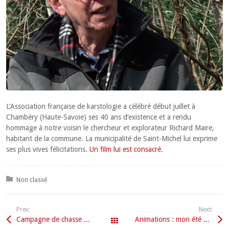
L’Association française de karstologie a célébré début juillet à
Chambéry (Haute-Savoie) ses 40 ans d’existence et a rendu
hommage à notre voisin le chercheur et explorateur Richard Maire,
habitant de la commune. La municipalité de Saint-Michel lui exprime
ses plus vives félicitations.
Un film lui est consacré.
Posted in:
Non classé
Prev:
Next:
Campagne de chasse 2018-2019
Animations : mon été avec la CDC !
Tous les articles