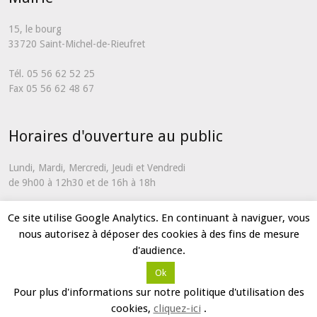
15, le bourg
33720 Saint-Michel-de-Rieufret
Tél. 05 56 62 52 25
Fax 05 56 62 48 67
Horaires d'ouverture au public
Lundi, Mardi, Mercredi, Jeudi et Vendredi
de 9h00 à 12h30 et de 16h à 18h
En dehors de ces horaires et uniquement en cas d'urgence, vous
Ce site utilise Google Analytics. En continuant à naviguer, vous
pouvez nous contacter via notre
formulaire de contact
nous autorisez à déposer des cookies à des fins de mesure
d'audience.
Ok
Partenaires
Mentions légales
Plan du site
Contact
Pour plus d'informations sur notre politique d'utilisation des
2017 © Mairie de Saint-Michel-de-Rieufret
cookies,
cliquez-ici
.