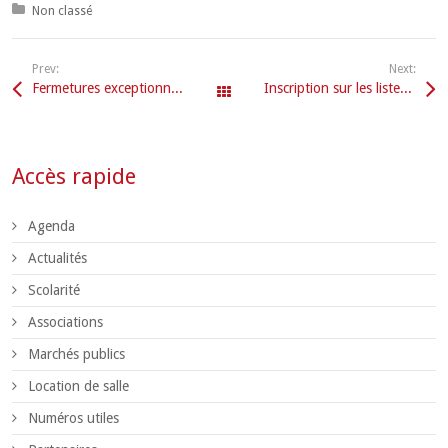
Posted in:
Non classé
Prev:
Next:
Fermetures exceptionnelles secrétariat Mairie
Inscription sur les listes électorales
Tous les articles
Accès rapide
Agenda
Actualités
Scolarité
Associations
Marchés publics
Location de salle
Numéros utiles