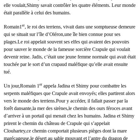
elle voulait,Shimy savait contrôler les quatre éléments. Leur monde
était parallèle à celui des humains.
er
Romain1
, le roi des terriens, vivait dans une somptueuse demeure
qui se situait sur l’île d’Oléron,une île bien connue pour ses
plages.Le roi appelait souvent ses elfes qui avaient des pouvoirs
pour sauver le monde de la fameuse sorcière Crapule qui voulait
devenir reine. Jadis, c’était une jeune femme normale qui avait était
touchée par le sort d’un crapaud maléfique qu’elle avait ensuite
tué.
er
Un jour,Romain 1
appela Jadina et Shimy pour combattre les
serpents maléfiques que Crapule avait envoyés; elles partirent alors
vers le monde des terriens.Pour y accéder, il fallait passer par la
forêt dansante,la mer des sirènes,le chemin des ours féroces avant
d’arriver à un portail qui menait chez les humains. Jadina et Shimy
prirent le chemin du château de Crapule qui s’appelait
Clouhartey,ce chemin comportait plusieurs pièges dont la mare
marécageuse,le désert au sable mouvant et l’antre du dragon de