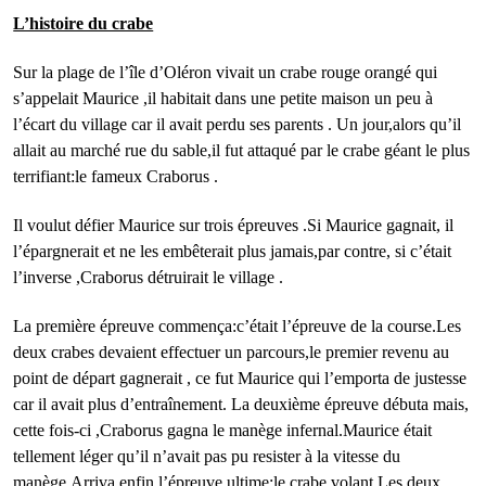
L’histoire du crabe
Sur la plage de l’île d’Oléron vivait un crabe rouge orangé qui
s’appelait Maurice ,il habitait dans une petite maison un peu à
l’écart du village car il avait perdu ses parents . Un jour,alors qu’il
allait au marché rue du sable,il fut attaqué par le crabe géant le plus
terrifiant:le fameux Craborus .
Il voulut défier Maurice sur trois épreuves .Si Maurice gagnait, il
l’épargnerait et ne les embêterait plus jamais,par contre, si c’était
l’inverse ,Craborus détruirait le village .
La première épreuve commença:c’était l’épreuve de la course.Les
deux crabes devaient effectuer un parcours,le premier revenu au
point de départ gagnerait , ce fut Maurice qui l’emporta de justesse
car il avait plus d’entraînement. La deuxième épreuve débuta mais,
cette fois-ci ,Craborus gagna le manège infernal.Maurice était
tellement léger qu’il n’avait pas pu resister à la vitesse du
manège.Arriva enfin l’épreuve ultime:le crabe volant.Les deux