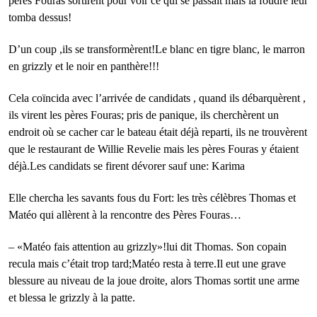
pères Fouras sortirent pour voir ce qui se passait mais la foudre leur
tomba dessus!
D’un coup ,ils se transformèrent!Le blanc en tigre blanc, le marron
en grizzly et le noir en panthère!!!
Cela coïncida avec l’arrivée de candidats , quand ils débarquèrent ,
ils virent les pères Fouras; pris de panique, ils cherchèrent un
endroit où se cacher car le bateau était déjà reparti, ils ne trouvèrent
que le restaurant de Willie Revelie mais les pères Fouras y étaient
déjà.Les candidats se firent dévorer sauf une: Karima
Elle chercha les savants fous du Fort: les très célèbres Thomas et
Matéo qui allèrent à la rencontre des Pères Fouras…
– «Matéo fais attention au grizzly»!lui dit Thomas. Son copain
recula mais c’était trop tard;Matéo resta à terre.Il eut une grave
blessure au niveau de la joue droite, alors Thomas sortit une arme
et blessa le grizzly à la patte.