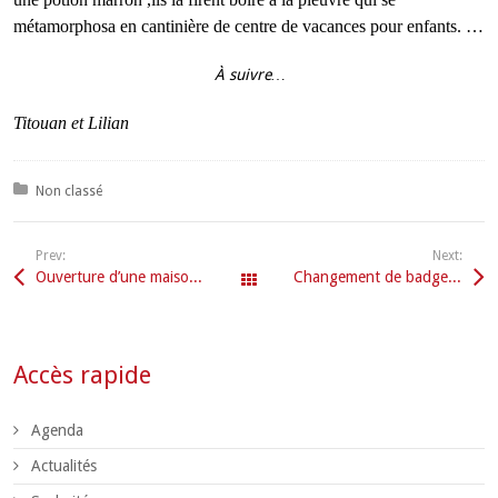
métamorphosa en cantinière de centre de vacances pour enfants. …
À suivre…
Titouan et Lilian
Posted in:
Non classé
Prev:
Next:
Ouverture d’une maison d’assistantes maternelles (MAM)
Changement de badge d’accès à la déchèterie
Tous les articles
Accès rapide
Agenda
Actualités