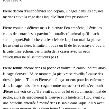
sous l’eau ».
Pierre décida d’aller délivrer son copain, il nagea dans les abysses
marines et vit la cage dans laquelleTitou était prisonnier.
Pierre voulut le délivrer mais la pieuvre l’en empêcha, il évita les
coups de tentacules et parvint à neutraliser l’animal qu’il attacha
sur un piquet.Puis il chercha les clefs de la prison mais la pieuvre
les avaient avalées. Ensuite il trouva un fil de fer et essaya d’ouvrir
la cage,mais échoua pas,il tenta de la casser avec un gros
caillou,mais ne réussit toujours pas !!!
Pierre fouilla encore dans sa poche et trouva un caillou pointu alors
la cage s’ouvrit !!!A ce moment ,la pieuvre se réveilla à cause des
rires de joie de Titou et Pierre,elle fonça sur eux pour les enfermer
dans la cage mais elle se cogna contre un rocher et elle s’évanouit
.Pierre alla voir ce qu’il y avait autour de lui et vit un ancien filet de
pêche, alors ils enroulèrent la pieuvre et la ligotèrent.Titou avait vu
une bouteille enterrée à moitié dans le sable dans laquelle il y avait
une potion marron ,ils la firent boire à la pieuvre qui se