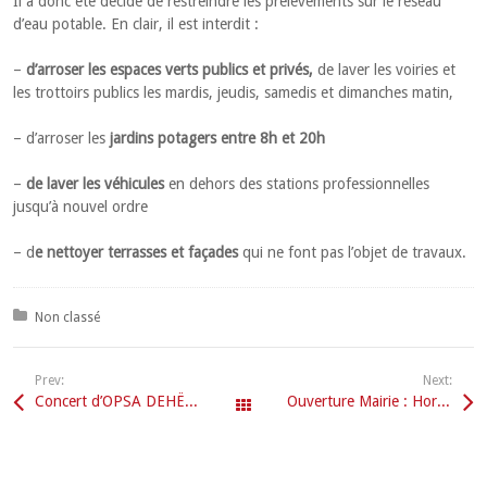
Il a donc été décidé de restreindre les prélèvements sur le réseau
d’eau potable. En clair, il est interdit :
–
d’arroser les espaces verts publics et privés,
de laver les voiries et
les trottoirs publics les mardis, jeudis, samedis et dimanches matin,
– d’arroser les
jardins potagers entre 8h et 20h
–
de laver les véhicules
en dehors des stations professionnelles
jusqu’à nouvel ordre
– d
e nettoyer terrasses et façades
qui ne font pas l’objet de travaux.
Posted in:
Non classé
Prev:
Next:
Concert d’OPSA DEHËLI le 8 juillet
Ouverture Mairie : Horaires d’été
Tous les articles