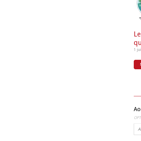
Le
qu
1 ju
Ao
OPT
A