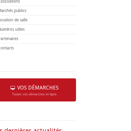
ssociations
archés publics
ocation de salle
uméros utiles
artenaires
ontacts
VOS DÉMARCHES
Toutes vos démarches en ligne.
s dernières actualités