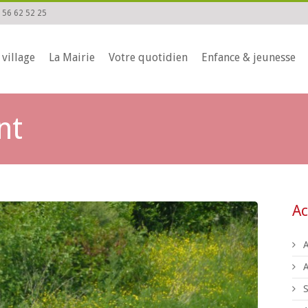
 56 62 52 25
 village
La Mairie
Votre quotidien
Enfance & jeunesse
nt
Ac
A
S