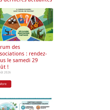
orum des
sociations : rendez-
us le samedi 29
ût !
oût 2026
More