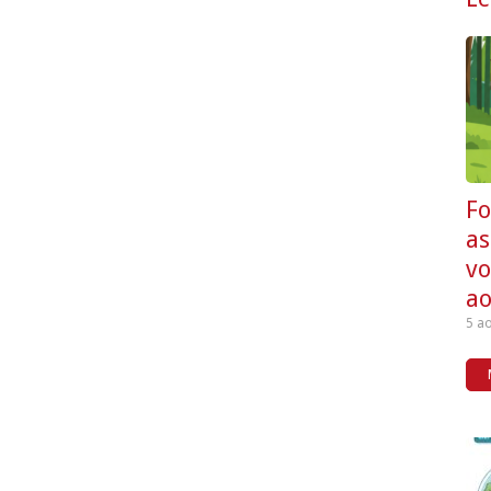
F
as
vo
ao
5 a