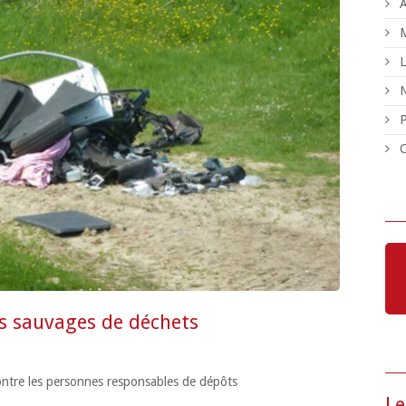
A
M
L
N
P
C
s sauvages de déchets
ontre les personnes responsables de dépôts
Le