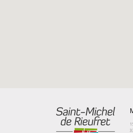
M
1
3