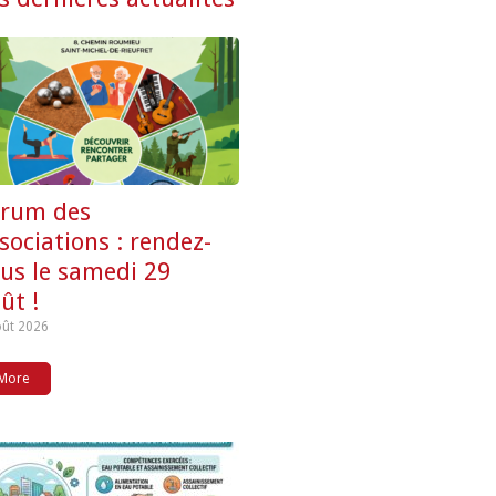
orum des
sociations : rendez-
us le samedi 29
ût !
oût 2026
More