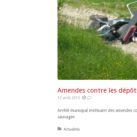
Amendes contre les dépôt
12 août 2015
Arrêté municipal instituant des amendes c
sauvages
Posted in:
Actualités