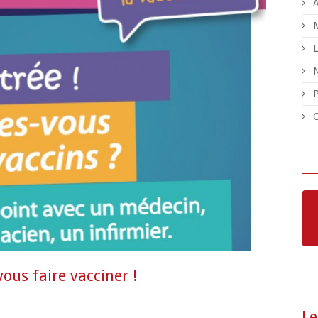
A
M
L
N
P
C
vous faire vacciner !
Le