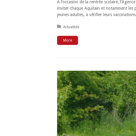
A l’occasion de la rentrée scolaire, l’Agen
inviter chaque Aquitain et notamment les p
jeunes adultes, à vérifier leurs vaccinatio
Posted in:
Actualités
More