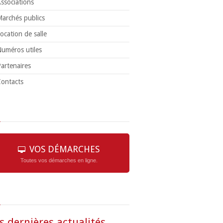
ssociations
archés publics
ocation de salle
uméros utiles
artenaires
ontacts
VOS DÉMARCHES
Toutes vos démarches en ligne.
s dernières actualités