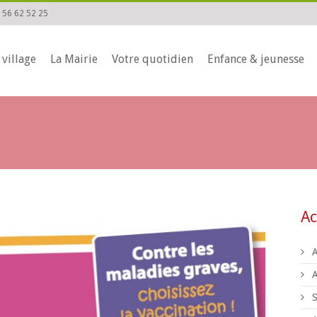
 56 62 52 25
 village
La Mairie
Votre quotidien
Enfance & jeunesse
Ac
A
S