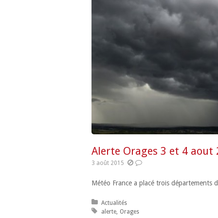
Alerte Orages 3 et 4 aout
3 août 2015
Météo France a placé trois départements d
Posted in:
Actualités
Tagged with:
alerte
Orages