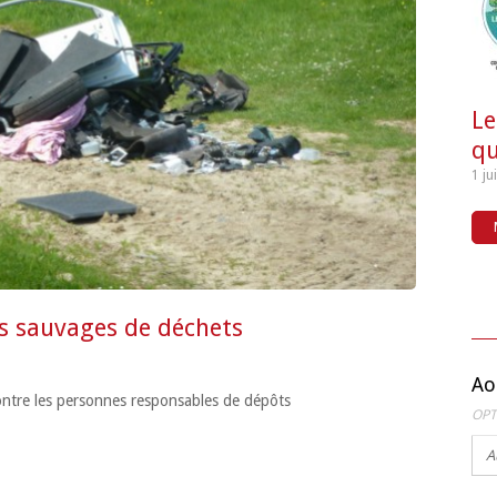
Le
qu
1 ju
s sauvages de déchets
Ao
ontre les personnes responsables de dépôts
OPT
A